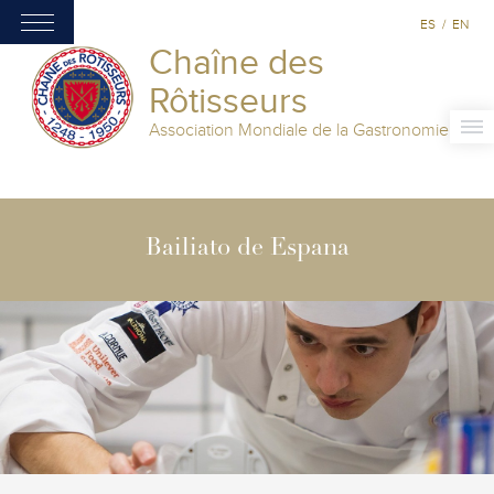
ES
/
EN
Chaîne des
Rôtisseurs
Association Mondiale de la Gastronomie
Bailiato de Espana