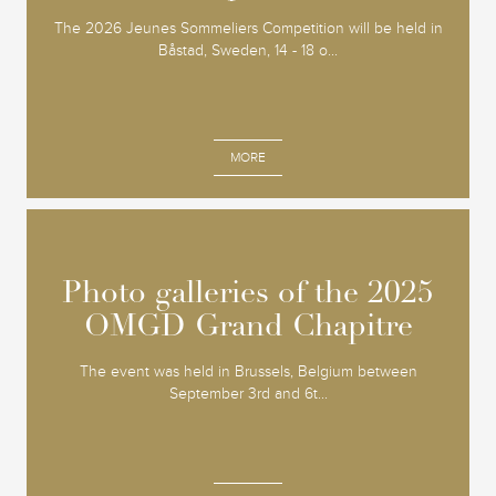
The 2026 Jeunes Sommeliers Competition will be held in
Båstad, Sweden, 14 - 18 o...
MORE
Photo galleries of the 2025
Photo galleries of the 2025
OMGD Grand Chapitre
OMGD Grand Chapitre
The event was held in Brussels, Belgium between
September 3rd and 6t...