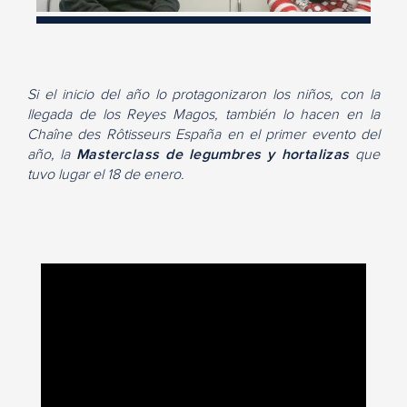
Si el inicio del año lo protagonizaron los niños, con la
llegada de los Reyes Magos, también lo hacen en la
Chaîne des Rôtisseurs España en el primer evento del
año, la
Masterclass de legumbres y hortalizas
que
tuvo lugar el 18 de enero.