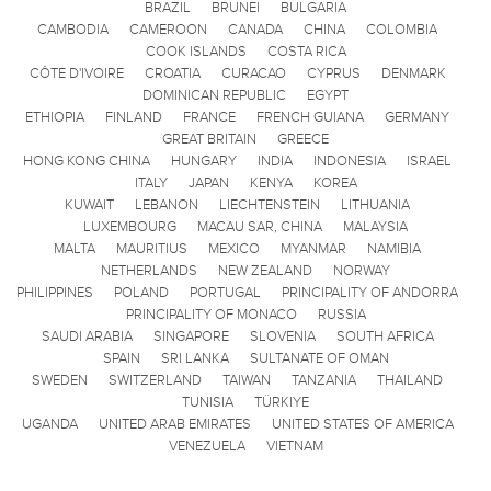
BRAZIL
BRUNEI
BULGARIA
CAMBODIA
CAMEROON
CANADA
CHINA
COLOMBIA
COOK ISLANDS
COSTA RICA
CÔTE D'IVOIRE
CROATIA
CURACAO
CYPRUS
DENMARK
DOMINICAN REPUBLIC
EGYPT
ETHIOPIA
FINLAND
FRANCE
FRENCH GUIANA
GERMANY
GREAT BRITAIN
GREECE
HONG KONG CHINA
HUNGARY
INDIA
INDONESIA
ISRAEL
ITALY
JAPAN
KENYA
KOREA
KUWAIT
LEBANON
LIECHTENSTEIN
LITHUANIA
LUXEMBOURG
MACAU SAR, CHINA
MALAYSIA
MALTA
MAURITIUS
MEXICO
MYANMAR
NAMIBIA
NETHERLANDS
NEW ZEALAND
NORWAY
PHILIPPINES
POLAND
PORTUGAL
PRINCIPALITY OF ANDORRA
PRINCIPALITY OF MONACO
RUSSIA
SAUDI ARABIA
SINGAPORE
SLOVENIA
SOUTH AFRICA
SPAIN
SRI LANKA
SULTANATE OF OMAN
SWEDEN
SWITZERLAND
TAIWAN
TANZANIA
THAILAND
TUNISIA
TÜRKIYE
UGANDA
UNITED ARAB EMIRATES
UNITED STATES OF AMERICA
VENEZUELA
VIETNAM