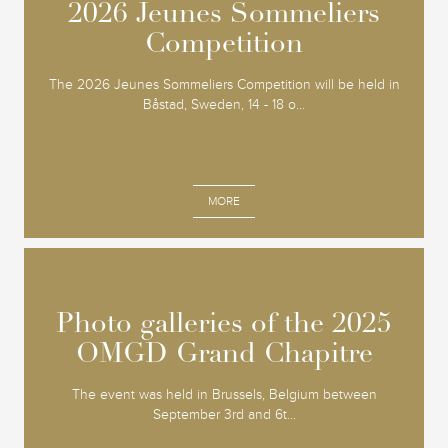
2026 Jeunes Sommeliers
2026 Jeunes Sommeliers
Competition
Competition
The 2026 Jeunes Sommeliers Competition will be held in
Båstad, Sweden, 14 - 18 o...
MORE
Photo galleries of the 2025
Photo galleries of the 2025
OMGD Grand Chapitre
OMGD Grand Chapitre
The event was held in Brussels, Belgium between
September 3rd and 6t...