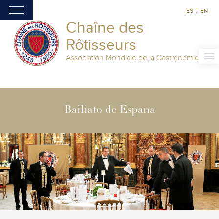
ES
/
EN
Chaîne des
Rôtisseurs
Association Mondiale de la Gastronomie
Bailiato de Espana