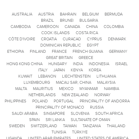
AUSTRALIA
AUSTRIA
BAHRAIN
BELGIUM
BERMUDA
BRAZIL
BRUNEI
BULGARIA
CAMBODIA
CAMEROON
CANADA
CHINA
COLOMBIA
COOK ISLANDS
COSTA RICA
CÔTE D'IVOIRE
CROATIA
CURACAO
CYPRUS
DENMARK
DOMINICAN REPUBLIC
EGYPT
ETHIOPIA
FINLAND
FRANCE
FRENCH GUIANA
GERMANY
GREAT BRITAIN
GREECE
HONG KONG CHINA
HUNGARY
INDIA
INDONESIA
ISRAEL
ITALY
JAPAN
KENYA
KOREA
KUWAIT
LEBANON
LIECHTENSTEIN
LITHUANIA
LUXEMBOURG
MACAU SAR, CHINA
MALAYSIA
MALTA
MAURITIUS
MEXICO
MYANMAR
NAMIBIA
NETHERLANDS
NEW ZEALAND
NORWAY
PHILIPPINES
POLAND
PORTUGAL
PRINCIPALITY OF ANDORRA
PRINCIPALITY OF MONACO
RUSSIA
SAUDI ARABIA
SINGAPORE
SLOVENIA
SOUTH AFRICA
SPAIN
SRI LANKA
SULTANATE OF OMAN
SWEDEN
SWITZERLAND
TAIWAN
TANZANIA
THAILAND
TUNISIA
TÜRKIYE
UGANDA
UNITED ARAB EMIRATES
UNITED STATES OF AMERICA